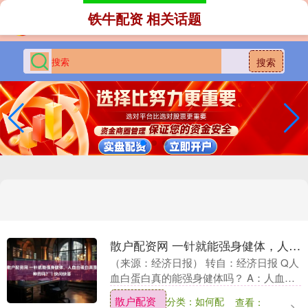
铁牛配资 相关话题
搜索
散户配资网 一针就能强身健体，人血白蛋白真是神药吗？丨快问快答
（来源：经济日报） 转自：经济日报 Q人
血白蛋白真的能强身健体吗？ A：人血白
蛋白是临床处方药，不是日常保健的营养
散户配资
分类：如何配
查看：
品。其核心用途是纠正低白蛋白血症，治