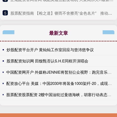
5
​股票配资指南 【检之道】锲而不舍擦亮“金色名片” 推动作风建设常态化长效化
最新文章
炒股配资平台开户 黄灿灿工作室回应与曾沛慈争议
股票配资知识网 田馥甄否认S.H.E同框开演唱会
中国配资网开户 外媒称JENNIE将暂别公众视野：跑完音乐节后会休息
配资放心平台 美媒：中国2030年将装备1000架歼-20，成现役数量最多战斗机
股票配资股票配资 2艘中国油轮过曼德海峡，胡塞行动表态：美以沙直接打，中国让行