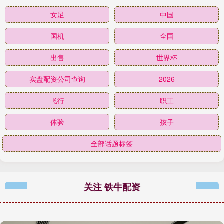
女足
中国
国机
全国
出售
世界杯
实盘配资公司查询
2026
飞行
职工
体验
孩子
全部话题标签
关注 铁牛配资