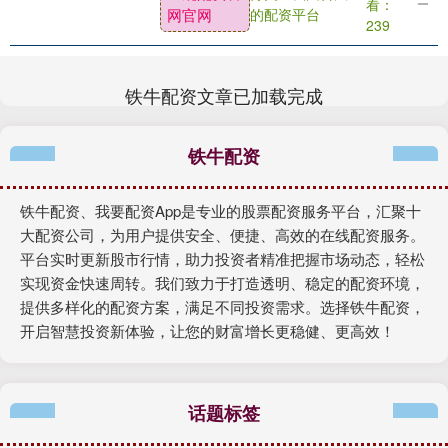
看：
网官网
的配资平台
市民们在影城....
239
铁牛配资文章已加载完成
铁牛配资
铁牛配资、我要配资App是专业的股票配资服务平台，汇聚十
大配资公司，为用户提供安全、便捷、高效的在线配资服务。
平台实时更新股市行情，助力投资者精准把握市场动态，轻松
实现资金快速周转。我们致力于打造透明、稳定的配资环境，
提供多样化的配资方案，满足不同投资需求。选择铁牛配资，
开启智慧投资新体验，让您的财富增长更稳健、更高效！
话题标签