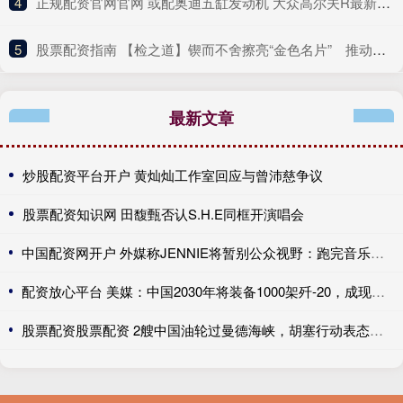
4
​正规配资官网官网 或配奥迪五缸发动机 大众高尔夫R最新消息曝光
5
​股票配资指南 【检之道】锲而不舍擦亮“金色名片” 推动作风建设常态化长效化
最新文章
炒股配资平台开户 黄灿灿工作室回应与曾沛慈争议
股票配资知识网 田馥甄否认S.H.E同框开演唱会
中国配资网开户 外媒称JENNIE将暂别公众视野：跑完音乐节后会休息
配资放心平台 美媒：中国2030年将装备1000架歼-20，成现役数量最多战斗机
股票配资股票配资 2艘中国油轮过曼德海峡，胡塞行动表态：美以沙直接打，中国让行