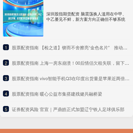
深圳股指期货配资 脑震荡换人滥用在中甲、
中乙屡见不鲜，新方案方向正确但不够系统
1
​股票配资指南 【检之道】锲而不舍擦亮“金色名片” 推动作风建设常态化长效化
2
​股票配资指南 上海一房东崩溃！00后情侣欠租失联，留下满屋狼藉……
3
​股票配资指南 vivo智能手机Q3在印度出货量是苹果近两倍 小米OPPO也高于苹果
4
​股票配资指南 暖心公益市集搭建残健共融桥梁
5
​证券配资风险 官宣｜严鼎皓正式加盟辽宁铁人足球俱乐部